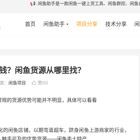
闲鱼群控、闲鱼自动发货软件、咨询或购买闲鱼
首页
闲鱼助手
项目分享
技术分享
闲
法
钱？闲鱼货源从哪里找？
类：
闲鱼项目
赞(
0
)

常规的货源优势可能并不明显，具体可以看看
化的闲鱼店铺，以期弯道超车，跻身闲鱼上游商家的行业，
人触手可及的优势货源——闲鱼卖土特产