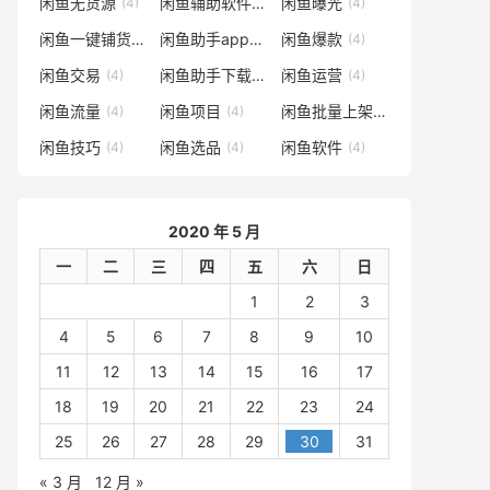
闲鱼无货源
闲鱼辅助软件
闲鱼曝光
(4)
(4)
(4)
闲鱼一键铺货软件
闲鱼助手app下载
闲鱼爆款
(4)
(4)
(4)
闲鱼交易
闲鱼助手下载
闲鱼运营
(4)
(4)
(4)
闲鱼流量
闲鱼项目
闲鱼批量上架
(4)
(4)
(4)
闲鱼技巧
闲鱼选品
闲鱼软件
(4)
(4)
(4)
2020 年 5 月
一
二
三
四
五
六
日
1
2
3
4
5
6
7
8
9
10
11
12
13
14
15
16
17
18
19
20
21
22
23
24
25
26
27
28
29
30
31
« 3 月
12 月 »