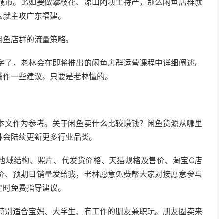
城市。比如要做攀枝花、凉山阿坝土特产，那么闲鱼店群就
么就主攻广东福建。
闲鱼店群的流量策略。
字了，老林会在即将推出的闲鱼店群运营课程中详细阐述。
铺作一些建议。只要是老林懂的。
本文作为参考。关于闲鱼卖什么比较赚钱？闲鱼货源从哪里
林会陆续更新更多行业品类。
地域结构、照片、代发货价格、天猫规格及售价、淘宝C店
价、预期日销量发给我，老林愿意免费帮大家对接愿意参与
定时免费指导建议。
特别适合宝妈、大学生、有工作的朋友兼职玩。朋友圈卖来