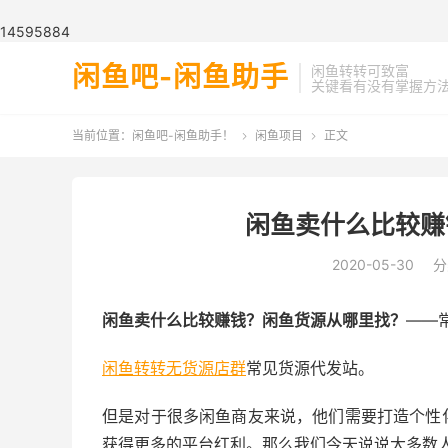
📢: 闲鱼助手是一款闲鱼一键上货工具、
14595884
闲鱼吧-闲鱼助手
闲鱼转转可致富
关键看有没有掌握方
当前位置：
闲鱼吧-闲鱼助手！
闲鱼项目
正文


闲鱼卖什么比较赚
2020-05-30
分
闲鱼卖什么比较赚钱？闲鱼货源从哪里找？
——
闲鱼转转无货源店群
常见货源代发站。
但是对于很多闲鱼商友来说，他们需要打造个性
获得更多的平台红利。那么我们今天说说大多数