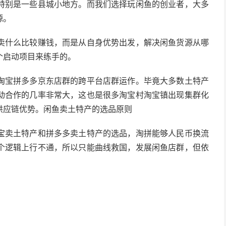
特别是一些县城小地方。而我们选择玩闲鱼的创业者，大多
源。
卖什么比较赚钱，而是从自身优势出发，解决闲鱼货源从哪
个启动项目来练手的。
淘宝拼多多京东店群的跨平台店群运作。毕竟大多数土特产
动合作的几率非常大，这也是很多淘宝村淘宝镇出现集群化
供应链优势。闲鱼卖土特产的选品原则
宝卖土特产和拼多多卖土特产的选品，淘拼能够人民币换流
个逻辑上行不通，所以只能曲线救国，发展闲鱼店群，但依