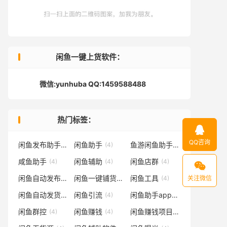
闲鱼一键上货软件：
微信:yunhuba QQ:1459588488
热门标签：

QQ咨询
闲鱼发布助手
闲鱼助手
鱼游闲鱼助手
(4)
(4)
(4)
咸鱼助手
闲鱼辅助
闲鱼店群
(4)
(4)
(4)

闲鱼自动发布软件
闲鱼一键铺货
闲鱼工具
(4)
(4)
(4)
关注微信
闲鱼自动发货
闲鱼引流
闲鱼助手app
(4)
(4)
(4)
闲鱼群控
闲鱼赚钱
闲鱼赚钱项目
(4)
(4)
(4)