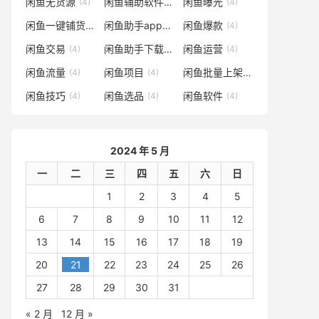
闲鱼无货源
闲鱼辅助软件
闲鱼曝光
(4)
(4)
(4)
闲鱼一键铺货软件
闲鱼助手app下载
闲鱼爆款
(4)
(4)
(4)
闲鱼交易
闲鱼助手下载
闲鱼运营
(4)
(4)
(4)
闲鱼流量
闲鱼项目
闲鱼批量上架
(4)
(4)
(4)
闲鱼技巧
闲鱼选品
闲鱼软件
(4)
(4)
(4)
2024 年 5 月
一
二
三
四
五
六
日
1
2
3
4
5
6
7
8
9
10
11
12
13
14
15
16
17
18
19
20
21
22
23
24
25
26
27
28
29
30
31
« 2 月
12 月 »