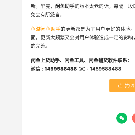
新。毕竟，
闲鱼助手
的版本太老的话，每隔一段
免会有所怨言。
鱼游闲鱼助手
的更新都是为了用户更好的体验
面，更新太频繁又会对用户体验造成一定的影响
的完善。
闲鱼上货助手、闲鱼工具、闲鱼铺货软件联系：
微信 :
1459588488
QQ :
1459588488
赞(
2
)

