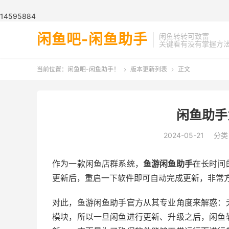
📢: 闲鱼助手是一款闲鱼一键上货工具、
14595884
闲鱼吧-闲鱼助手
闲鱼转转可致富
关键看有没有掌握方
当前位置：
闲鱼吧-闲鱼助手！
版本更新列表
正文


闲鱼助手
2024-05-21
分类
作为一款闲鱼店群系统，
鱼游闲鱼助手
在长时间
更新后，重启一下软件即可自动完成更新，非常
对此，鱼游闲鱼助手官方从其专业角度来解惑：
模块，所以一旦闲鱼进行更新、升级之后，闲鱼