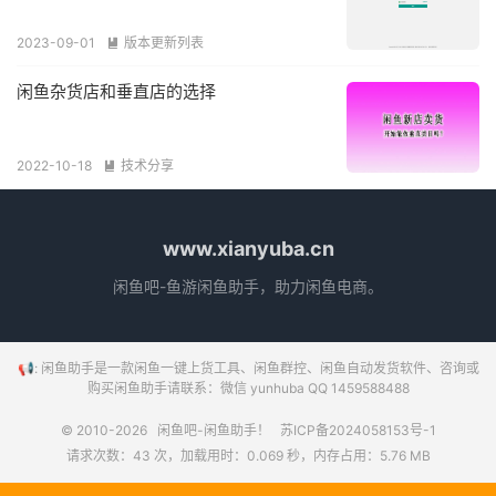
2023-09-01
版本更新列表

闲鱼杂货店和垂直店的选择
2022-10-18
技术分享

www.xianyuba.cn
闲鱼吧-鱼游闲鱼助手，助力闲鱼电商。
📢: 闲鱼助手是一款闲鱼一键上货工具、闲鱼群控、闲鱼自动发货软件、咨询或
购买闲鱼助手请联系：微信 yunhuba QQ 1459588488
© 2010-2026
闲鱼吧-闲鱼助手！
苏ICP备2024058153号-1
请求次数：43 次，加载用时：0.069 秒，内存占用：5.76 MB