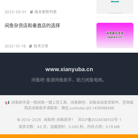
2023-09-01
版本更新列表

闲鱼杂货店和垂直店的选择
2022-10-18
技术分享

www.xianyuba.cn
闲鱼吧-鱼游闲鱼助手，助力闲鱼电商。
📢: 闲鱼助手是一款闲鱼一键上货工具、闲鱼群控、闲鱼自动发货软件、咨询或
购买闲鱼助手请联系：微信 yunhuba QQ 1459588488
© 2010-2026
闲鱼吧-闲鱼助手！
苏ICP备2024058153号-1
请求次数：43 次，加载用时：0.065 秒，内存占用：5.76 MB