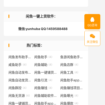
闲鱼一键上货软件：

QQ咨询
微信:yunhuba QQ:1459588488

关注微信
热门标签：
闲鱼发布助手
闲鱼助手
鱼游闲鱼助手
(4)
(4)
(4)
咸鱼助手
闲鱼辅助
闲鱼店群
(4)
(4)
(4)
闲鱼自动发布软件
闲鱼一键铺货
闲鱼工具
(4)
(4)
(4)
闲鱼自动发货
闲鱼引流
闲鱼助手app
(4)
(4)
(4)
闲鱼群控
闲鱼赚钱
闲鱼赚钱项目
(4)
(4)
(4)
闲鱼无货源
闲鱼辅助软件
闲鱼曝光
(4)
(4)
(4)
闲鱼一键铺货软件
闲鱼助手app下载
闲鱼爆款
(4)
(4)
(4)