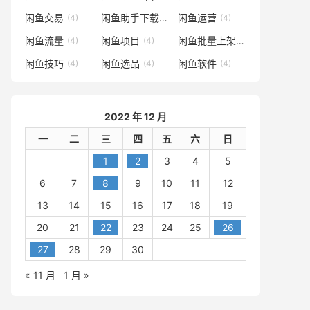
闲鱼交易
闲鱼助手下载
闲鱼运营
(4)
(4)
(4)
闲鱼流量
闲鱼项目
闲鱼批量上架
(4)
(4)
(4)
闲鱼技巧
闲鱼选品
闲鱼软件
(4)
(4)
(4)
2022 年 12 月
一
二
三
四
五
六
日
1
2
3
4
5
6
7
8
9
10
11
12
13
14
15
16
17
18
19
20
21
22
23
24
25
26
27
28
29
30
« 11 月
1 月 »