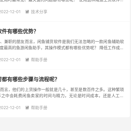
是完全模拟人工操作的，跟真人实操一致，即便闲鱼官方...
2022-12-01
技术分享

软件有哪些优势？
、兼职的朋友而言，闲鱼铺货软件是我们无法忽略的一款闲鱼辅助软
度最高的鱼游闲鱼助手，其操作模式都有哪些优势呢？ 降低工作成本
是电脑群控安卓手机操作。通过网页，就可以群控最多一...
2022-12-01
帮助手册

件闲鱼养号闲鱼助手闲鱼批量发布闲鱼擦亮闲鱼爆款闲鱼网页版闲鱼
鱼游闲鱼助手
时都有哪些步骤与流程呢？
而言，他们的上货操作一般就是几十，甚至是数百件之多。这种繁琐
形之中会耗费闲鱼卖家的时间与精力，无论是时间成本，还是人工成
益，因此，使用咸鱼上货助手来打理上货，就成为唯一的快捷途...
2022-12-01
帮助手册

鱼一键批量上货闲鱼养号闲鱼助手闲鱼网页版闲鱼网页版入口闲鱼自
鱼游闲鱼助手