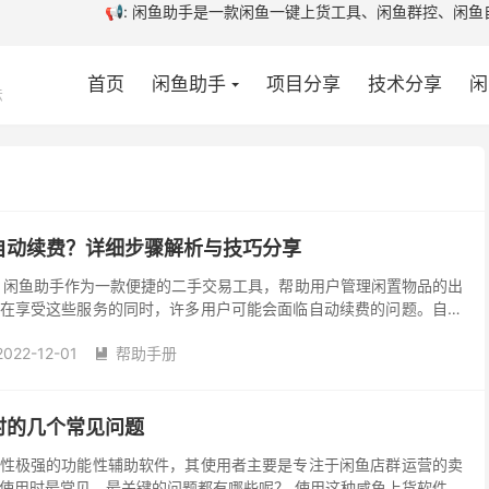
闲鱼群控、闲鱼自动发货软件、咨询或购买闲鱼
首页
闲鱼助手
项目分享
技术分享
闲
法
自动续费？详细步骤解析与技巧分享
 闲鱼助手作为一款便捷的二手交易工具，帮助用户管理闲置物品的出
在享受这些服务的同时，许多用户可能会面临自动续费的问题。自动
续享受服务，但对于部分用户来说，这可能造成不必要的经...
2022-12-01
帮助手册

时的几个常见问题
性极强的功能性辅助软件，其使用者主要是专注于闲鱼店群运营的卖
使用时最常见、最关键的问题都有哪些呢？ 使用这种咸鱼上货软件会