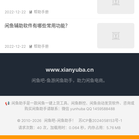
2022-12-22
帮助手册

闲鱼辅助软件有哪些常用功能？
2022-12-22
帮助手册

www.xianyuba.cn
闲鱼吧-鱼游闲鱼助手，助力闲鱼电商。
📢: 闲鱼助手是一款闲鱼一键上货工具、闲鱼群控、闲鱼自动发货软件、咨询或
购买闲鱼助手请联系：微信 yunhuba QQ 1459588488
© 2010-2026
闲鱼吧-闲鱼助手！
苏ICP备2024058153号-1
请求次数：40 次，加载用时：0.064 秒，内存占用：5.76 MB